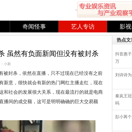
奇闻怪事
艺人专访
影视
热点文
杀 虽然有负面新闻但没有被封杀
抖音惠子s
万
辑：小新
有被封杀，依然在直播，只不过现在已经没有之前
刘诗诗为
有新意，很快就会有新的热门网红主播走红，现在
这和社会的发展很大关系，现在最流行的就是电商
秦岚王冠
直播间的成交额，这可是明明确确的巨大交易额
吗
彭小苒个