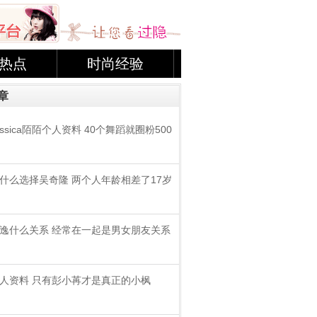
热点
时尚经验
章
sica陌陌个人资料 40个舞蹈就圈粉500
什么选择吴奇隆 两个人年龄相差了17岁
逸什么关系 经常在一起是男女朋友关系
人资料 只有彭小苒才是真正的小枫