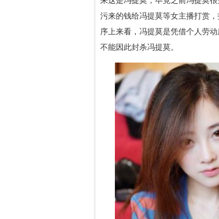
来这是冯提莫，毕竟之前冯提莫很
污来的钱给冯提莫等女主播打赏，
序上来看，冯提莫是凭借个人劳动
不能因此封杀冯提莫。