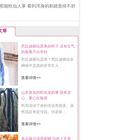
驼能吃仙人掌 看到浑身的刺就觉得不舒
文章
芭比迪丽拉原来的样子 没有生气
的脸看不出年轻
芭比迪丽拉是谁？芭比迪丽拉在
网络中是真的非常红火，...
查看详情>>
山东真实的蛇化龙的事 很有灵
心，要心生敬畏
民间流传下来的传说有很多。虽
然说起来是传说。但是听...
查看详情>>
风水最忌讳养刺猬 信的人不养，