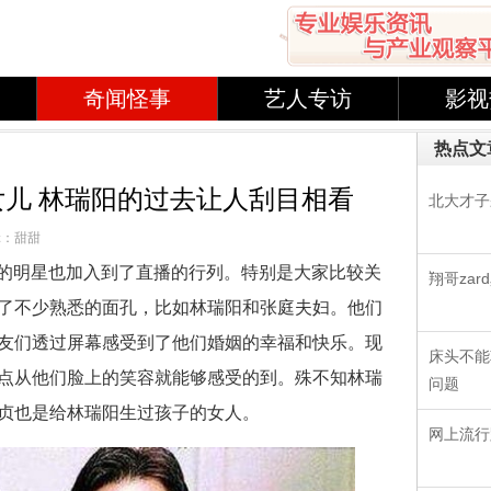
奇闻怪事
艺人专访
影视
热点文
儿 林瑞阳的过去让人刮目相看
北大才子
辑：甜甜
的明星也加入到了直播的行列。特别是大家比较关
翔哥za
了不少熟悉的面孔，比如林瑞阳和张庭夫妇。他们
友们透过屏幕感受到了他们婚姻的幸福和快乐。现
床头不能
点从他们脸上的笑容就能够感受的到。殊不知林瑞
问题
贞也是给林瑞阳生过孩子的女人。
网上流行