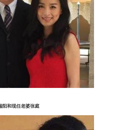
瑞阳和现任老婆张庭